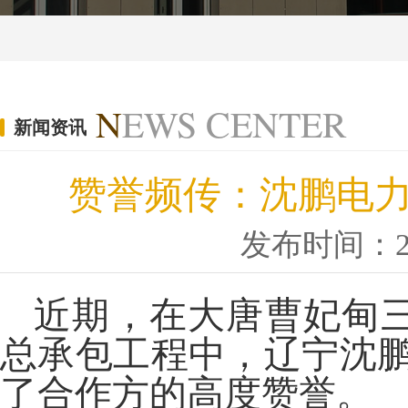
N
EWS CENTER
新闻资讯
赞誉频传：沈鹏电
发布时间：20
近期，在大唐曹妃甸
总承包工程中，辽宁沈
了合作方的高度赞誉。