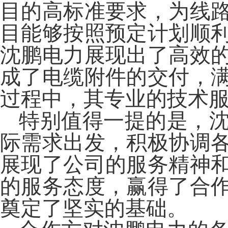
目的高标准要求，为线
目能够按照预定计划顺
沈鹏电力展现出了高效
成了电缆附件的交付，
过程中，其专业的技术
特别值得一提的是，
际需求出发，积极协调
展现了公司的服务精神
的服务态度，赢得了合
奠定了坚实的基础。